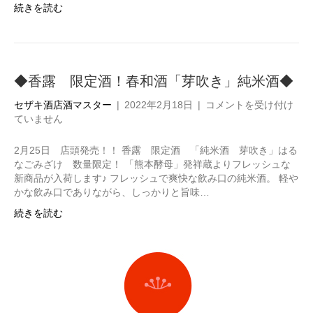
酒
続きを読む
原
◆
酒
は
◆
は
◆香露 限定酒！春和酒「芽吹き」純米酒◆
◆
セザキ酒店酒マスター
|
2022年2月18日
|
コメントを受け付け
香
ていません
露
限
2月25日 店頭発売！！ 香露 限定酒 「純米酒 芽吹き」はる
定
なごみざけ 数量限定！ 「熊本酵母」発祥蔵よりフレッシュな
酒！
新商品が入荷します♪ フレッシュで爽快な飲み口の純米酒。 軽や
春
かな飲み口でありながら、しっかりと旨味…
和
続きを読む
酒
「芽
吹
き」
純
米
酒