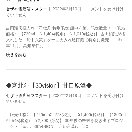
◆
セザキ酒店酒マスター
|
2022年2月19日
|
コメントを受け付け
吉
ていません
田
類
吉田類氏櫂入れ「司牡丹 特別限定 船中八策」限定数量！ 〈販売
氏
価格〉 【720ml ￥1,464(税別) ￥1,610(税込)】 吉田類氏が櫂
櫂
入れした「船中八策」を一回火入れ瓶貯蔵で特別に発売！！ 昨
入
年11月。高知県仁淀…
れ
続きを読む
「司
牡
丹
特
別
◆寒北斗【30vision】甘口原酒◆
限
定
◆
セザキ酒店酒マスター
|
2022年2月19日
|
コメントを受け付け
船
寒
ていません
中
北
八
斗
〈販売価格〉 【720ml ¥1,273(税別) ¥1,400(税込)】 【1800ml
策」
【30vision】
¥2,545(税別) ¥2,800(税込)】 30年後の未来を紡ぎ出すプロジ
限
甘
ェクト「寒北斗30VISION」 合い言葉は「30…
定
口