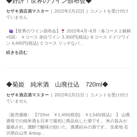
◆好評！世界のワイン頒布会◆
◆
セザキ酒店酒マスター
|
2022年2月22日
|
コメントを受け付け
好
ていません
評！
世
【世界のワイン頒布会】
2022年4月~8月〈各コース２銘柄
界
×5回〉 Ａコース 赤白ワイン 3,300円(税込) Ｂコース ドイツワイ
の
ン 4,400円(税込) Ｃコース リッチなバ…
ワ
続きを読む
イ
ン
頒
布
会
◆菊姫 純米酒 山廃仕込 720ml◆
◆
は
◆
セザキ酒店酒マスター
|
2022年2月21日
|
コメントを受け付け
菊
ていません
姫
純
〈販売価格〉 【720ml ￥1,400(税別) ￥1,540(税込) 】 山廃
米
酒母での純米酒を日本で最初に商品化した酒です。 米の旨みが
酒
凝縮され、濃醇で酸味の効いた、酒通好みの酒です。 生産地 石
山
川県白山市 &nbsp…