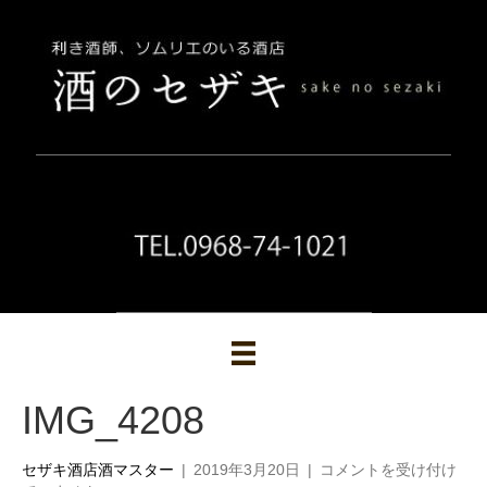
IMG_4208
IMG_4208
セザキ酒店酒マスター
|
2019年3月20日
|
コメントを受け付け