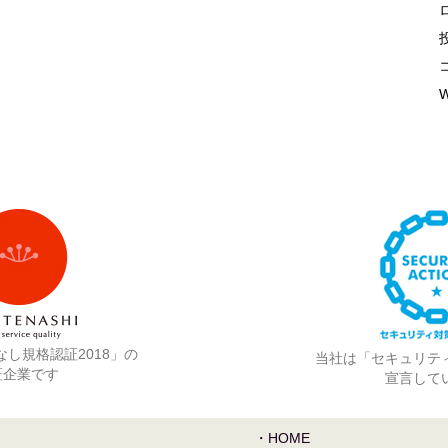
W
し規格認証2018」の
当社は「セキュリテ
証企業です
宣言して
・HOME