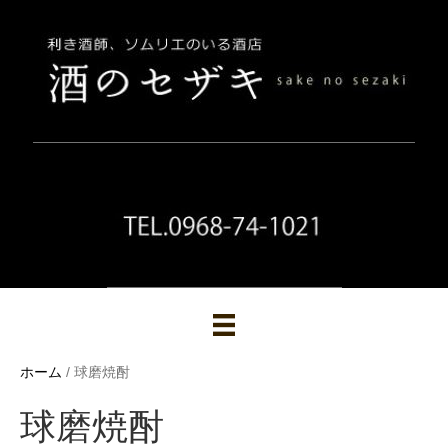
ホーム
/ 球磨焼酎
球磨焼酎